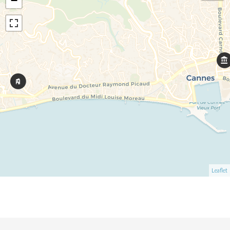
−
Leaflet