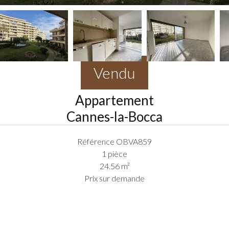
Vendu
Appartement
Cannes-la-Bocca
Référence
OBVA859
1 pièce
24.56
m²
Prix sur demande