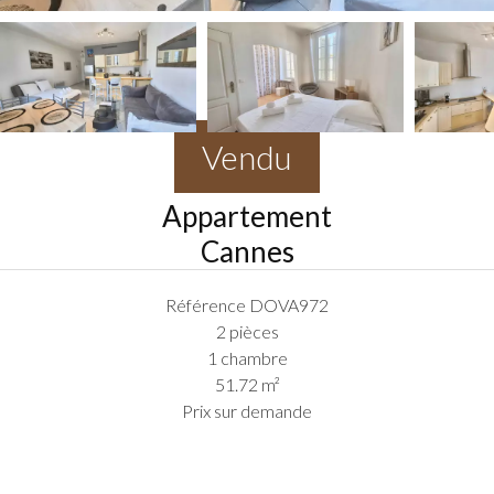
Vendu
Appartement
Cannes
Référence
DOVA972
2 pièces
1 chambre
51.72
m²
Prix sur demande