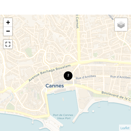
+
−
2
Leaflet