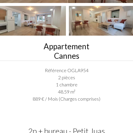
Appartement
Cannes
Référence
OGLA954
2 pièces
1 chambre
48.59
m²
889 € / Mois (Charges comprises)
2p + bureau - Petit Juas