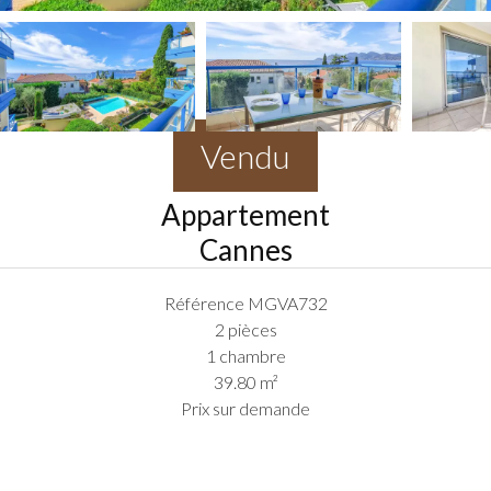
Vendu
Appartement
Cannes
Référence
MGVA732
2 pièces
1 chambre
39.80
m²
Prix sur demande